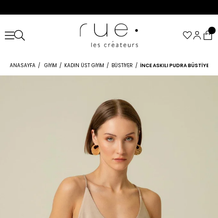
ANASAYFA
GIYIM
KADIN ÜST GIYIM
BÜSTIYER
İNCE ASKILI PUDRA BÜSTIYER