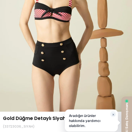
Gold Düğme Detaylı Siyah Bikini Altı
(33723036_SIYAH)