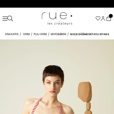
ANASAYFA
GIYIM
PLAJ GIYIM
MAYO&BIKINI
GOLD DÜĞME DETAYLI SIYAH BIKIN