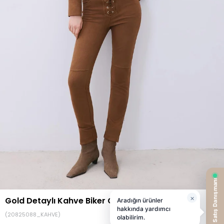
Gold Detaylı Kahve Biker Ceket
(20825088_KAHVE)