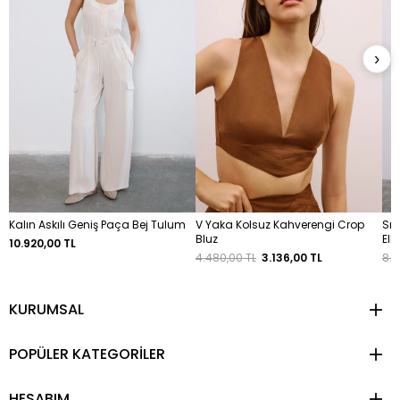
›
Kalın Askılı Geniş Paça Bej Tulum
V Yaka Kolsuz Kahverengi Crop
Sır
Bluz
Elb
10.920,00 TL
4.480,00 TL
3.136,00 TL
8.6
KURUMSAL
POPÜLER KATEGORİLER
HESABIM