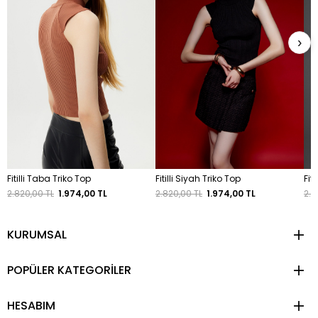
›
Fitilli Taba Triko Top
Fitilli Siyah Triko Top
Fiti
2.820,00 TL
1.974,00 TL
2.820,00 TL
1.974,00 TL
2.8
KURUMSAL
POPÜLER KATEGORİLER
HESABIM