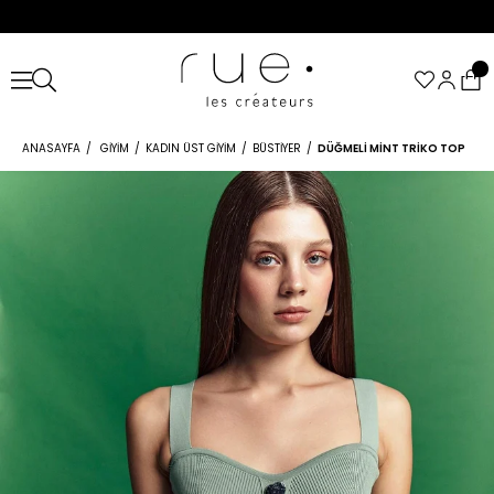
ANASAYFA
GIYIM
KADIN ÜST GIYIM
BÜSTIYER
DÜĞMELI MINT TRIKO TOP