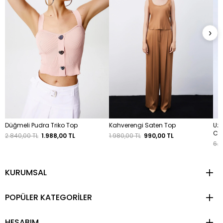
›
Düğmeli Pudra Triko Top
Kahverengi Saten Top
Uzu
Cro
2.840,00 TL
1.988,00 TL
1.980,00 TL
990,00 TL
6.8
KURUMSAL
POPÜLER KATEGORİLER
HESABIM