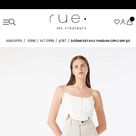
ANASAYFA
GIYIM
ALT GIYIM
ŞORT
DÜĞME DETAYLI YANDAN CEPLI GRI ŞORT