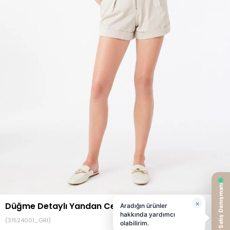
Düğme Detaylı Yandan Cepli Gri Şort
(31524001_GRI)