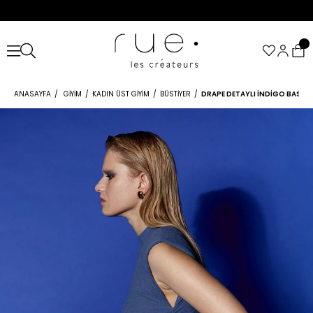
ANASAYFA
GIYIM
KADIN ÜST GIYIM
BÜSTIYER
DRAPE DETAYLI İNDIGO BASIC