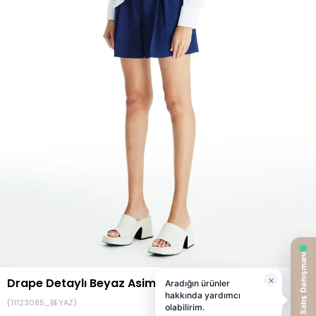
Drape Detaylı Beyaz Asimetrik Gömlek
(11123085_BEYAZ)