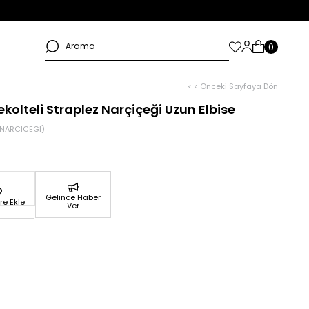
< < Önceki Sayfaya Dön
ekolteli Straplez Narçiçeği Uzun Elbise
NARCICEGI)
Gelince Haber
re Ekle
Ver