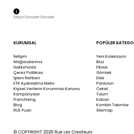
Sıkça Sorulan Sorular
KURUMSAL
POPÜLER KATEGO
İletişim
Yeni Koleksiyon
Mağazalarımız
Bluz
Hakkımızda
Elbise
Çerez Politikası
Gömlek
İşlem Rehberi
Etek
ETK Aydınlatma Metni
Pantolon
Kişisel Verilerin Korunması Kanunu
Ceket
Kampanyalar
Tulum
Franchising
Kaban
Blog
Kombin Takımlar
RUE Puan
Sitemap
© COPYRIGHT 2026 Rue Les Createurs