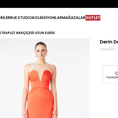
RİLER
RUE STUDIO
KOLEKSİYONLAR
MAĞAZALAR
OUTLET
 STRAPLEZ NARÇIÇEĞI UZUN ELBISE
Derin D
(10624097_
Favorile