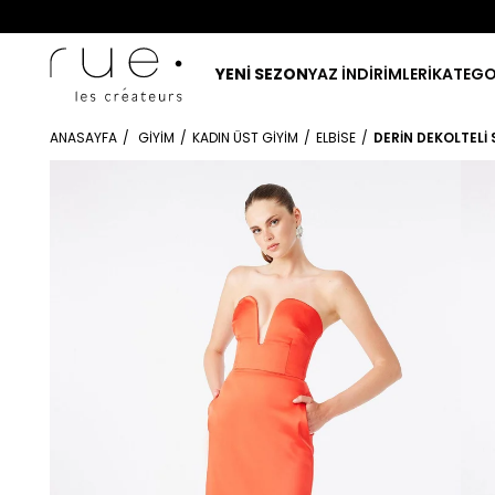
YENİ SEZON
YAZ İNDİRİMLERİ
KATEGO
ANASAYFA
GIYIM
KADIN ÜST GIYIM
ELBISE
DERIN DEKOLTELI