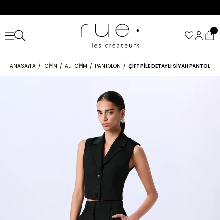
ANASAYFA
GIYIM
ALT GIYIM
PANTOLON
ÇIFT PILE DETAYLI SIYAH PANTOLON