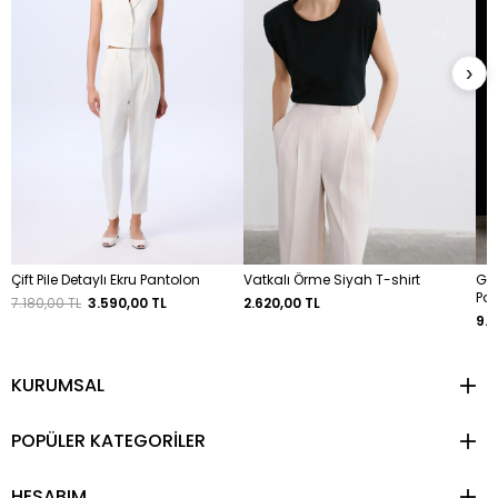
›
Çift Pile Detaylı Ekru Pantolon
Vatkalı Örme Siyah T-shirt
Gen
Pa
7.180,00 TL
3.590,00 TL
2.620,00 TL
9.9
KURUMSAL
POPÜLER KATEGORİLER
HESABIM