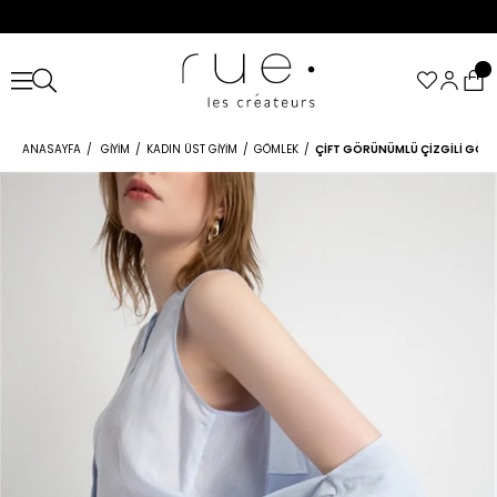
ANASAYFA
GIYIM
KADIN ÜST GIYIM
GÖMLEK
ÇIFT GÖRÜNÜMLÜ ÇIZGILI GÖM