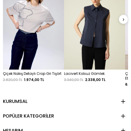
›
Çiçek Nakış Detaylı Crop Gri Tişört
Lacivert Kolsuz Gömlek
Çiz
Ete
2.820,00 TL
1.974,00 TL
3.340,00 TL
2.338,00 TL
6.6
KURUMSAL
POPÜLER KATEGORİLER
HESABIM