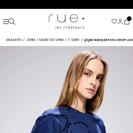
ANASAYFA
GIYIM
KADIN ÜST GIYIM
T-SHIRT
ÇIÇEK NAKIŞ DETAYLI CROP LAC