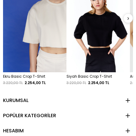
›
Ekru Basic Crop T-Shirt
Siyah Basic Crop T-Shirt
Ask
3.220,00 TL
2.254,00 TL
3.220,00 TL
2.254,00 TL
2.8
KURUMSAL
POPÜLER KATEGORİLER
HESABIM