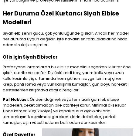
işe yaradığını ve profesyonel stilistlerin sırlarını bulacaksınız.
Her Duruma Özel Kurtarıcı Siyah Elbise
Modelleri
Siyah elbisenin gücü, çok yönlülüğünde gizlidir. Ancak her model
her duruma uygun değildir. İşte hayatınızın farklı alanlarına hitap
eden stratejik seçimler:
Ofis İçin Siyah Elbiseler
Profesyonel ortamlarda bu
elbise
modelini seçerken iki kriter öne
çıkar: otorite ve konfor. Diz üstü midi boy, yarım kollu veya uzun
kollu kesimler, iş ortamında hem şık hem saygın bir imaj çizer.
Krep, ponti roma veya yün karışımlı kumaşlar, gün boyu hareketi
desteklerken kırışmaya karşı dirençlidir.
Püf Noktası:
Önden düğmeli veya fermuarlı gömlek elbise
modelleri, ceket olmadan bile otoriteyi korur. Minimal aksesuar
(ince kemer, küçük kolye) ve kapalı burun ayakkabılarla
tamamlayın. Kaçınılması gereken: derin dekolteler, parlak
kumaşlar, aşırı vücut hatlarını belli eden dar kesimler.
Özel Davetler