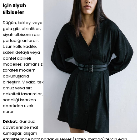
İçin Siyah
Elbiseler
Düğün, kokteyl veya
gala gibi etkinlikler,
siyah elbisenin asıl
parladığı anlardır.
Uzun kollu kadife,
saten detaylı veya
dantel aplikeli
modeller, zamansız
zarafeti modern
dokunuşlarla
birleştirir. V yaka, tek
omuz veya sırt
dekolteli tasarımlar,
sadeliği kırarken
abartıdan uzak
durur.
Dikkat:
Gündüz
davetlerinde mat
kumaşlar, akşam
etkinliklerinde hafif parlak yüzeyler (saten, mikado) tercih edin.