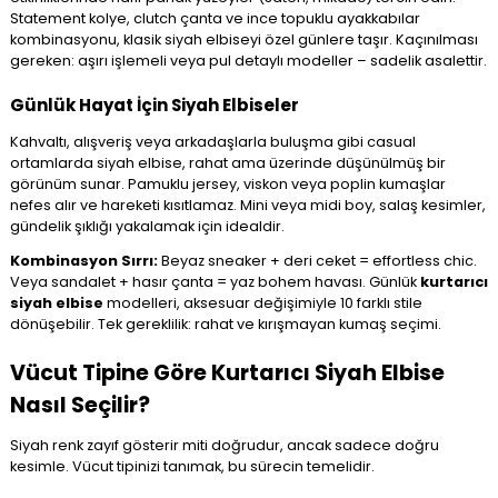
Statement kolye, clutch çanta ve ince topuklu ayakkabılar
kombinasyonu, klasik siyah elbiseyi özel günlere taşır. Kaçınılması
gereken: aşırı işlemeli veya pul detaylı modeller – sadelik asalettir.
Günlük Hayat İçin Siyah Elbiseler
Kahvaltı, alışveriş veya arkadaşlarla buluşma gibi casual
ortamlarda siyah elbise, rahat ama üzerinde düşünülmüş bir
görünüm sunar. Pamuklu jersey, viskon veya poplin kumaşlar
nefes alır ve hareketi kısıtlamaz. Mini veya midi boy, salaş kesimler,
gündelik şıklığı yakalamak için idealdir.
Kombinasyon Sırrı:
Beyaz sneaker + deri ceket = effortless chic.
Veya sandalet + hasır çanta = yaz bohem havası. Günlük
kurtarıcı
siyah elbise
modelleri, aksesuar değişimiyle 10 farklı stile
dönüşebilir. Tek gereklilik: rahat ve kırışmayan kumaş seçimi.
Vücut Tipine Göre Kurtarıcı Siyah Elbise
Nasıl Seçilir?
Siyah renk zayıf gösterir miti doğrudur, ancak sadece doğru
kesimle. Vücut tipinizi tanımak, bu sürecin temelidir.