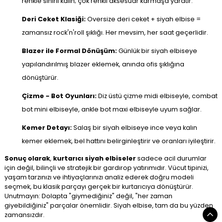
renkle sınırlı kalın; çok renkli aksesuar karmaşa yaratır.
Deri Ceket Klasiği:
Oversize deri ceket + siyah elbise =
zamansız rock'n'roll şıklığı. Her mevsim, her saat geçerlidir.
Blazer ile Formal Dönüşüm:
Günlük bir siyah elbiseye
yapılandırılmış blazer eklemek, anında ofis şıklığına
dönüştürür.
Çizme - Bot Oyunları:
Diz üstü çizme midi elbiseyle, combat
bot mini elbiseyle, ankle bot maxi elbiseyle uyum sağlar.
Kemer Detayı:
Salaş bir siyah elbiseye ince veya kalın
kemer eklemek, bel hattını belirginleştirir ve oranları iyileştirir.
Sonuç olarak
,
kurtarıcı siyah elbiseler
sadece acil durumlar
için değil, bilinçli ve stratejik bir gardırop yatırımıdır. Vücut tipinizi,
yaşam tarzınızı ve ihtiyaçlarınızı analiz ederek doğru modeli
seçmek, bu klasik parçayı gerçek bir kurtarıcıya dönüştürür.
Unutmayın: Dolapta "giymediğiniz" değil, "her zaman
giyebildiğiniz" parçalar önemlidir. Siyah elbise, tam da bu yüzden
zamansızdır.