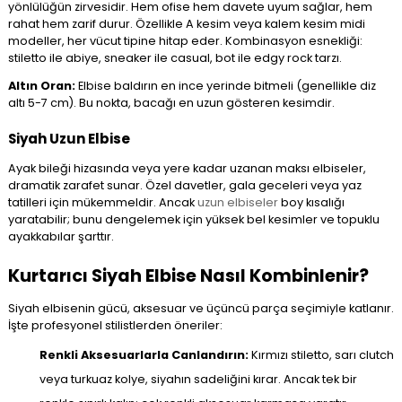
yönlülüğün zirvesidir. Hem ofise hem davete uyum sağlar, hem
rahat hem zarif durur. Özellikle A kesim veya kalem kesim midi
modeller, her vücut tipine hitap eder. Kombinasyon esnekliği:
stiletto ile abiye, sneaker ile casual, bot ile edgy rock tarzı.
Altın Oran:
Elbise baldırın en ince yerinde bitmeli (genellikle diz
altı 5-7 cm). Bu nokta, bacağı en uzun gösteren kesimdir.
Siyah Uzun Elbise
Ayak bileği hizasında veya yere kadar uzanan maksı elbiseler,
dramatik zarafet sunar. Özel davetler, gala geceleri veya yaz
tatilleri için mükemmeldir. Ancak
uzun elbiseler
boy kısalığı
yaratabilir; bunu dengelemek için yüksek bel kesimler ve topuklu
ayakkabılar şarttır.
Kurtarıcı Siyah Elbise Nasıl Kombinlenir?
Siyah elbisenin gücü, aksesuar ve üçüncü parça seçimiyle katlanır.
İşte profesyonel stilistlerden öneriler:
Renkli Aksesuarlarla Canlandırın:
Kırmızı stiletto, sarı clutch
veya turkuaz kolye, siyahın sadeliğini kırar. Ancak tek bir