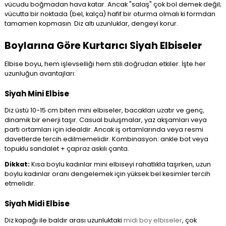
vücudu boğmadan hava katar. Ancak "salaş" çok bol demek değil;
vücutta bir noktada (bel, kalça) hafif bir oturma olmalı ki formdan
tamamen kopmasın. Diz altı uzunluklar, dengeyi korur.
Boylarına Göre Kurtarıcı Siyah Elbiseler
Elbise boyu, hem işlevselliği hem stili doğrudan etkiler. İşte her
uzunluğun avantajları:
Siyah Mini Elbise
Diz üstü 10-15 cm biten mini elbiseler, bacakları uzatır ve genç,
dinamik bir enerji taşır. Casual buluşmalar, yaz akşamları veya
parti ortamları için idealdir. Ancak iş ortamlarında veya resmi
davetlerde tercih edilmemelidir. Kombinasyon: ankle bot veya
topuklu sandalet + çapraz askılı çanta.
Dikkat:
Kısa boylu kadınlar mini elbiseyi rahatlıkla taşırken, uzun
boylu kadınlar oranı dengelemek için yüksek bel kesimler tercih
etmelidir.
Siyah Midi Elbise
Diz kapağı ile baldır arası uzunluktaki
midi boy elbiseler
, çok