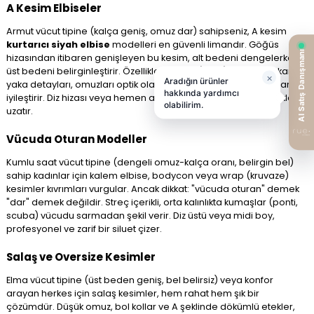
A Kesim Elbiseler
Armut vücut tipine (kalça geniş, omuz dar) sahipseniz, A kesim
kurtarıcı siyah elbise
modelleri en güvenli limandır. Göğüs
hizasından itibaren genişleyen bu kesim, alt bedeni dengelerken
üst bedeni belirginleştirir. Özellikle bateau (kayık) yaka veya kare
yaka detayları, omuzları optik olarak genişleterek vücut oranlarını
iyileştirir. Diz hizası veya hemen altında biten uzunluklar, bacakları
uzatır.
Vücuda Oturan Modeller
Kumlu saat vücut tipine (dengeli omuz-kalça oranı, belirgin bel)
sahip kadınlar için kalem elbise, bodycon veya wrap (kruvaze)
kesimler kıvrımları vurgular. Ancak dikkat: "vücuda oturan" demek
"dar" demek değildir. Streç içerikli, orta kalınlıkta kumaşlar (ponti,
scuba) vücudu sarmadan şekil verir. Diz üstü veya midi boy,
profesyonel ve zarif bir siluet çizer.
Salaş ve Oversize Kesimler
Elma vücut tipine (üst beden geniş, bel belirsiz) veya konfor
arayan herkes için salaş kesimler, hem rahat hem şık bir
çözümdür. Düşük omuz, bol kollar ve A şeklinde dökümlü etekler,