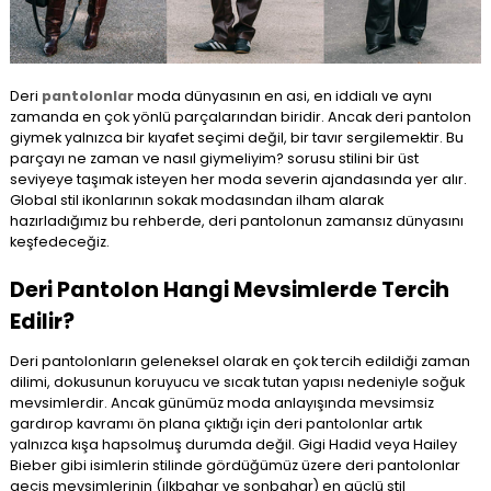
Deri
pantolonlar
moda dünyasının en asi, en iddialı ve aynı
zamanda en çok yönlü parçalarından biridir. Ancak deri pantolon
giymek yalnızca bir kıyafet seçimi değil, bir tavır sergilemektir. Bu
parçayı ne zaman ve nasıl giymeliyim? sorusu stilini bir üst
seviyeye taşımak isteyen her moda severin ajandasında yer alır.
Global stil ikonlarının sokak modasından ilham alarak
hazırladığımız bu rehberde, deri pantolonun zamansız dünyasını
keşfedeceğiz.
Deri Pantolon Hangi Mevsimlerde Tercih
Edilir?
Deri pantolonların geleneksel olarak en çok tercih edildiği zaman
dilimi, dokusunun koruyucu ve sıcak tutan yapısı nedeniyle soğuk
mevsimlerdir. Ancak günümüz moda anlayışında mevsimsiz
gardırop kavramı ön plana çıktığı için deri pantolonlar artık
yalnızca kışa hapsolmuş durumda değil. Gigi Hadid veya Hailey
Bieber gibi isimlerin stilinde gördüğümüz üzere deri pantolonlar
geçiş mevsimlerinin (ilkbahar ve sonbahar) en güçlü stil