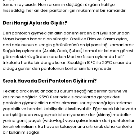
tamamlayıcısıdır. Nem oranının düştüğü rüzgârın hafifçe
hissedildiği her an deri pantolon için mükemmel bir zamandır.
Deri Hangi Aylarda Giyilir?
Deri pantolon giymek için altın dönemlerden biri
Eylül sonundan
Mayıs başına kadar olan süreçtir. Özellikle Ekim ve Kasım ayları,
deri dokusunun o zengin görünümünü en iyi yansıttığı zamanlardır.
Soğuk kış aylarında (Aralık, Ocak, Şubat) termal bir katman görevi
görerek sizi rüzgârdan korurken Mart ve Nisan aylarında hafif
trikolarla harika bir denge kurar. Sıcaklığın 10°C ile 20°C arasında
olduğu günler deri pantolonun konfor sınırları içindedir.
Sıcak Havada Deri Pantolon Giyilir mi?
Teknik olarak evet, ancak bu durum seçtiğiniz derinin türüne ve
kesimine bağlıdır. 25°C üzerindeki sıcaklıklarda gerçek deri
pantolon giymek cildin nefes almasını zorlaştıracağı için terleme
yapabilir ve hareket kabiliyetinizi kısıtlayabilir. Eğer sıcak bir havada
deri şıklığından vazgeçmek istemiyorsanız dar (skinny) modeller
yerine geniş paçalı (wide-leg) veya şalvar kesim deri pantolonları
tercih etmelisiniz. Bu hava sirkülasyonunu artırarak daha konforlu
bir kullanım sağlar.