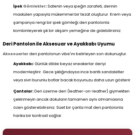
İpek
Gömlekler
:
Satenin veya ipeğin zarafeti, derinin
maskülen yapısıyla mükemmel bir tezat oluşturur. Krem veya
şampanya rengi bir ipek gömleği deri pantolonla
kombinleyerek şık bir akşam yemeğine de gidebilirsiniz.
Deri Pantolon ile Aksesuar ve Ayakkabı Uyumu
Aksesuarlar
deri pantolonun vibe'ını belirleyen son dokunuştur.
Ayakkabı:
Günlük stilde beyaz sneakerlar deriyi
modernleştirir. Gece şıklığındaysa ince bantlı sandaletler
veya sivri burunlu botlar bacak boyunuzu daha uzun gösterir.
Çantalar:
Deri üzerine deri (leather-on-leather) giymekten
çekinmeyin ancak dokuların tamamen aynı olmamasına
özen gösterebilirsiniz. Süet bir çanta mat deri pantolonla
harika bir kontrast sağlar.