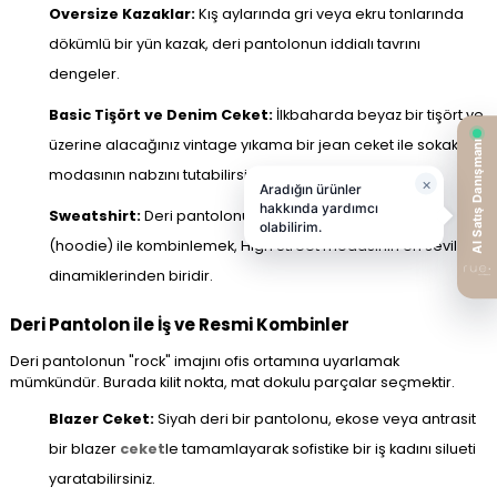
Oversize Kazaklar:
Kış aylarında gri veya ekru tonlarında
dökümlü bir yün kazak, deri pantolonun iddialı tavrını
dengeler.
Basic Tişört ve Denim Ceket:
İlkbaharda beyaz bir tişört ve
üzerine alacağınız vintage yıkama bir jean ceket ile sokak
modasının nabzını tutabilirsiniz.
Sweatshirt:
Deri pantolonu kapüşonlu bir sweatshirt
(hoodie) ile kombinlemek, High Street modasının en sevilen
dinamiklerinden biridir.
Deri Pantolon ile İş ve Resmi Kombinler
Deri pantolonun "rock" imajını ofis ortamına uyarlamak
mümkündür. Burada kilit nokta, mat dokulu parçalar seçmektir.
Blazer Ceket:
Siyah deri bir pantolonu, ekose veya antrasit
bir blazer
ceket
le tamamlayarak sofistike bir iş kadını silueti
yaratabilirsiniz.