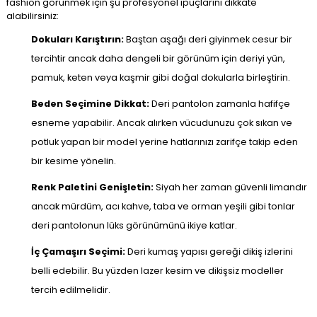
fashion görünmek için şu profesyonel ipuçlarını dikkate
alabilirsiniz:
Dokuları Karıştırın:
Baştan aşağı deri giyinmek cesur bir
tercihtir ancak daha dengeli bir görünüm için deriyi yün,
pamuk, keten veya kaşmir gibi doğal dokularla birleştirin.
Beden Seçimine Dikkat:
Deri pantolon zamanla hafifçe
esneme yapabilir. Ancak alırken vücudunuzu çok sıkan ve
potluk yapan bir model yerine hatlarınızı zarifçe takip eden
bir kesime yönelin.
Renk Paletini Genişletin:
Siyah her zaman güvenli limandır
ancak mürdüm, acı kahve, taba ve orman yeşili gibi tonlar
deri pantolonun lüks görünümünü ikiye katlar.
İç Çamaşırı Seçimi:
Deri kumaş yapısı gereği dikiş izlerini
belli edebilir. Bu yüzden lazer kesim ve dikişsiz modeller
tercih edilmelidir.