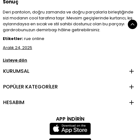
Sonuç
Deri pantolon, doğru zamanda ve doğru parçalarla birleştiğinde
sizi modanın cool tarafına taşır. Mevsim geçişlerinde kurtarıcı, kış
aylarındaysa en sıcak ve stil sahibi dostunuz olan bu parçayı
gardırobunuzun demirbaşı hâline getirebilirsiniz.
Etiketler:
rue online
Aralık 24, 2025
Listeye dön
KURUMSAL
POPÜLER KATEGORİLER
HESABIM
APP İNDİRİN