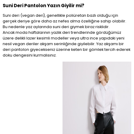
Suni Deri Pantolon Yazın Giyilir mi?
Suni deri (vegan deri), genellikle poliüretan bazlı olduğu için
gerçek deriye göre daha az nefes alma özelliğine sahip olabilir.
Bu nedenle yaz aylarında suni deri giymek biraz risklidir.
Ancak moda haftalarının yazlık deri trendlerinde gördüğümüz
üzere delikli lazer kesimli modeller veya ultra ince yapıdaki yeni
nesil vegan deriler akşam serinliğinde giyilebilir. Yaz akşamı bir
deri pantolon giyecekseniz üzerine keten bir gömlek tercih ederek
doku dengesini kurmalısınız.