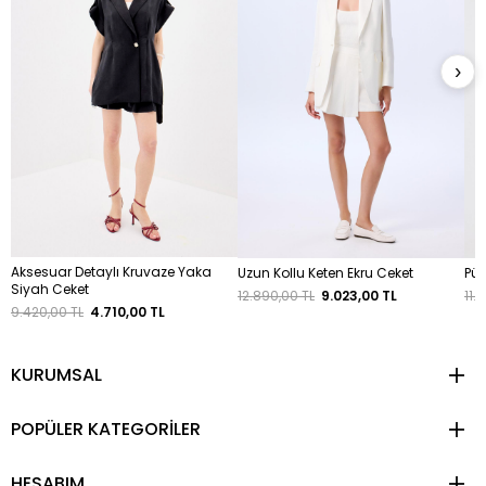
›
Aksesuar Detaylı Kruvaze Yaka
Uzun Kollu Keten Ekru Ceket
Püs
Siyah Ceket
12.890,00 TL
9.023,00 TL
11.
9.420,00 TL
4.710,00 TL
KURUMSAL
POPÜLER KATEGORİLER
HESABIM