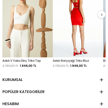
›
Askılı V Yaka Ekru Triko Top
Askılı Narçiçeği Triko Bluz
Büz
2.780,00 TL
1.946,00 TL
2.780,00 TL
1.946,00 TL
2.6
KURUMSAL
POPÜLER KATEGORİLER
HESABIM