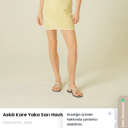
Askılı Kare Yaka Sarı Havlu Kumaş Elbise
(30624009_SARI)