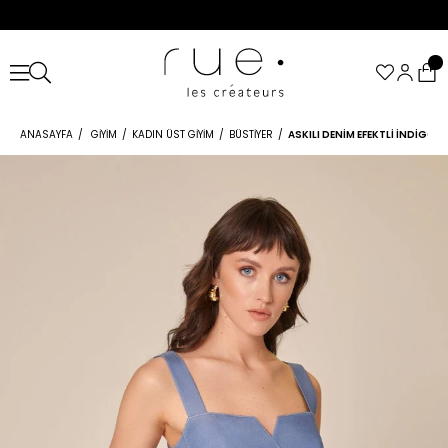
ANASAYFA
GIYIM
KADIN ÜST GIYIM
BÜSTIYER
ASKILI DENIM EFEKTLI İNDIGO 