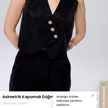
Asimetrik Kapamalı Düğmeli Siyah Yelek
(11825048_SIYAH)