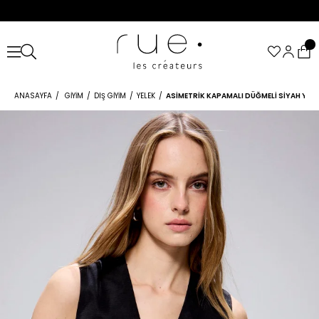
ANASAYFA
GIYIM
DIŞ GIYIM
YELEK
ASIMETRIK KAPAMALI DÜĞMELI SIYAH YELE