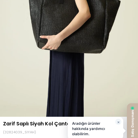
Zarif Saplı Siyah Kol Çantası
(32824039_SIYAH)