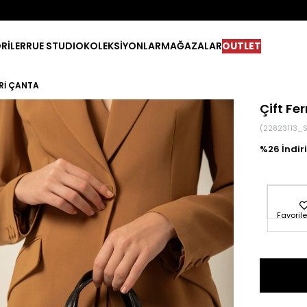
RİLER
RUE STUDIO
KOLEKSİYONLAR
MAĞAZALAR
OUTLET
ERI ÇANTA
Çift Fe
(22823113_
26
Favorile