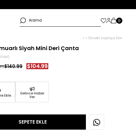
< < Önceki Sayfaya Dön
rmuarlı Siyah Mini Deri Çanta
SIYAH)
$104.99
$140.99
Gelince Haber
re Ekle
Ver